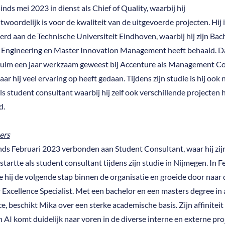
inds mei 2023 in dienst als Chief of Quality, waarbij hij
woordelijk is voor de kwaliteit van de uitgevoerde projecten. Hij i
rd aan de Technische Universiteit Eindhoven, waarbij hij zijn Bac
l Engineering en Master Innovation Management heeft behaald. D
ruim een jaar werkzaam geweest bij Accenture als Management Co
ar hij veel ervaring op heeft gedaan. Tijdens zijn studie is hij ook 
s student consultant waarbij hij zelf ook verschillende projecten 
d.
ers
inds Februari 2023 verbonden aan Student Consultant, waar hij zij
tartte als student consultant tijdens zijn studie in Nijmegen. In F
 hij de volgende stap binnen de organisatie en groeide door naar 
xcellence Specialist. Met een bachelor en een masters degree in ar
ce, beschikt Mika over een sterke academische basis. Zijn affinitei
n AI komt duidelijk naar voren in de diverse interne en externe pro