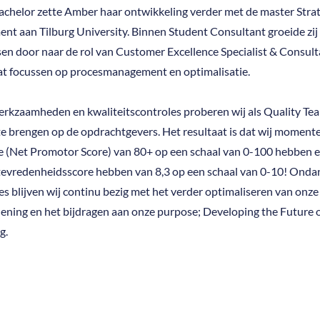
achelor zette Amber haar ontwikkeling verder met de master Strat
t aan Tilburg University. Binnen Student Consultant groeide zij
en door naar de rol van Customer Excellence Specialist & Consult
gaat focussen op procesmanagement en optimalisatie.
erkzaamheden en kwaliteitscontroles proberen wij als Quality Te
te brengen op de opdrachtgevers. Het resultaat is dat wij momente
 (Net Promotor Score) van 80+ op een schaal van 0-100 hebben e
tevredenheidsscore hebben van 8,3 op een schaal van 0-10! Onda
es blijven wij continu bezig met het verder optimaliseren van onze
lening en het bijdragen aan onze purpose; Developing the Future 
g.