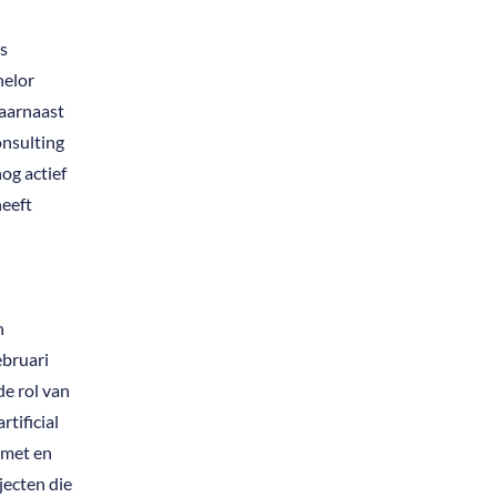
s
helor
aarnaast
nsulting
nog actief
heeft
n
ebruari
de rol van
tificial
t met en
jecten die