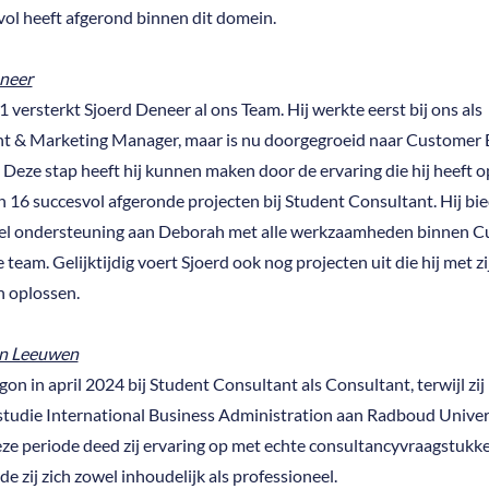
vol heeft afgerond binnen dit domein.
neer
 versterkt Sjoerd Deneer al ons Team. Hij werkte eerst bij ons als
t & Marketing Manager, maar is nu doorgegroeid naar Customer 
. Deze stap heeft hij kunnen maken door de ervaring die hij heeft
jn 16 succesvol afgeronde projecten bij Student Consultant. Hij bi
l ondersteuning aan Deborah met alle werkzaamheden binnen C
 team. Gelijktijdig voert Sjoerd ook nog projecten uit die hij met z
n oplossen.
n Leeuwen
n in april 2024 bij Student Consultant als Consultant, terwijl zij
studie International Business Administration aan Radboud Univers
eze periode deed zij ervaring op met echte consultancyvraagstukk
e zij zich zowel inhoudelijk als professioneel.