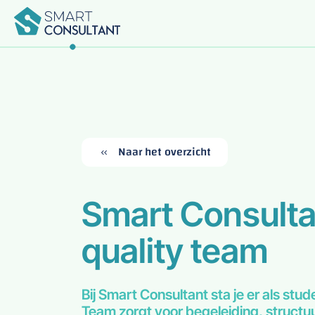
Terug
Terug
Terug
Terug
Terug
Home
Voor Bedrijven
Voor Studenten
Naar het overzicht
Onze Diensten
Over Ons
Smart Consulta
Contact
quality team
Bij Smart Consultant sta je er als stud
Team zorgt voor begeleiding, structu