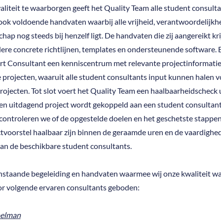
liteit te waarborgen geeft het Quality Team alle student consulta
ook voldoende handvaten waarbij alle vrijheid, verantwoordelijkh
hap nog steeds bij henzelf ligt. De handvaten die zij aangereikt kri
ere concrete richtlijnen, templates en ondersteunende software.
rt Consultant een kenniscentrum met relevante projectinformatie
 projecten, waaruit alle student consultants input kunnen halen 
rojecten. Tot slot voert het Quality Team een haalbaarheidscheck 
en uitdagend project wordt gekoppeld aan een student consultant
controleren we of de opgestelde doelen en het geschetste stappe
ctvoorstel haalbaar zijn binnen de geraamde uren en de vaardighe
van de beschikbare student consultants.
nstaande begeleiding en handvaten waarmee wij onze kwaliteit w
r volgende ervaren consultants geboden:
elman