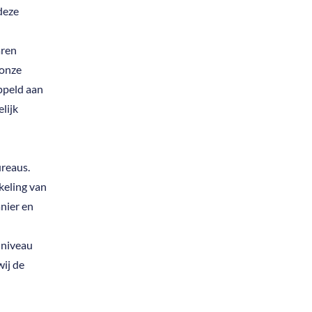
deze
aren
 onze
ppeld aan
lijk
reaus.
keling van
nier en
 niveau
ij de