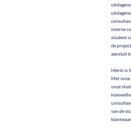
uitdagend
uitdagend
consultan
interne co
student c
de projec
aansluit b
Hierin is
Met onze 
onze stud
hoeveelhe
consultan
van de st
klantwaar