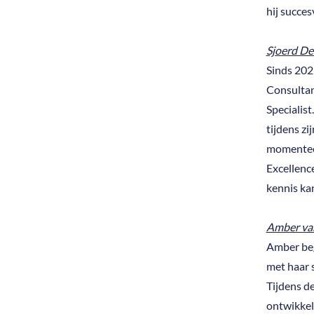
hij succes
Sjoerd De
Sinds 2021
Consultan
Specialist
tijdens zi
momentee
Excellence
kennis ka
Amber va
Amber bego
met haar 
Tijdens d
ontwikkeld