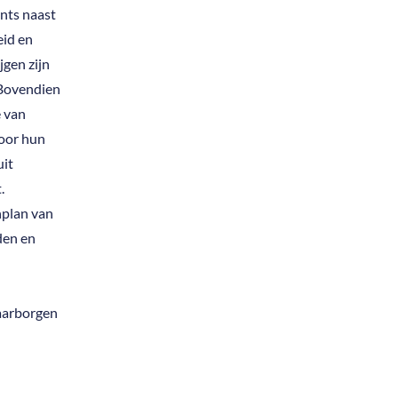
nts naast
eid en
jgen zijn
 Bovendien
 van
voor hun
uit
.
nplan van
den en
aarborgen