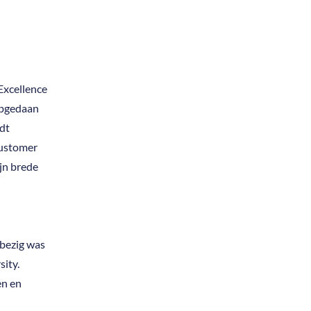
Excellence
 opgedaan
edt
ustomer
ijn brede
 bezig was
ity.
en en