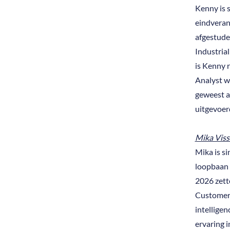
Kenny is s
eindverant
afgestudee
Industria
is Kenny 
Analyst wa
geweest al
uitgevoer
Mika Viss
Mika is s
loopbaan s
2026 zette
Customer E
intelligen
ervaring i