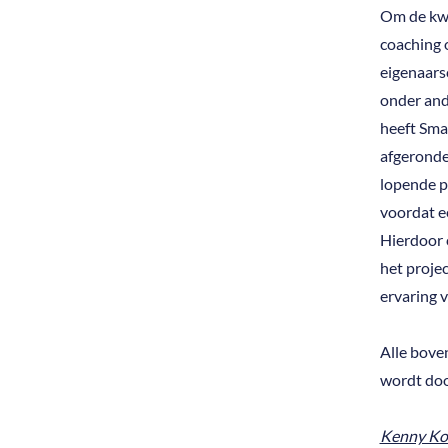
Om de kwa
coaching 
eigenaarsc
onder and
heeft Sma
afgeronde
lopende p
voordat e
Hierdoor 
het proje
ervaring 
Alle bove
wordt doo
Kenny Ko