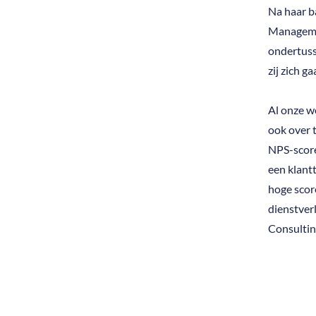
Na haar b
Managemen
ondertuss
zij zich 
Al onze w
ook over 
NPS-score
een klant
hoge scor
dienstver
Consultin