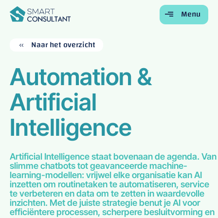
Menu
Terug
Terug
Terug
Terug
Terug
Naar het overzicht
Home
Automation &
Voor Bedrijven
Artificial
Voor Studenten
Onze Diensten
Intelligence
Over Ons
Contact
Artificial Intelligence staat bovenaan de agenda. Van
slimme chatbots tot geavanceerde machine-
learning-modellen: vrijwel elke organisatie kan AI
inzetten om routinetaken te automatiseren, service
te verbeteren en data om te zetten in waardevolle
inzichten. Met de juiste strategie benut je AI voor
efficiëntere processen, scherpere besluitvorming en