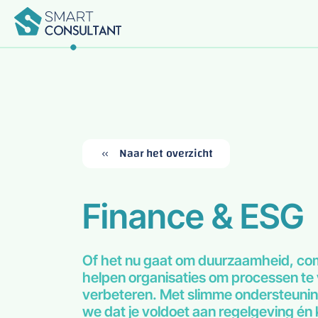
Terug
Terug
Terug
Terug
Terug
Home
Voor Bedrijven
Voor Studenten
Naar het overzicht
Onze Diensten
Over Ons
Finance & ESG
Contact
Of het nu gaat om duurzaamheid, compl
helpen organisaties om processen te
verbeteren. Met slimme ondersteunin
we dat je voldoet aan regelgeving én 