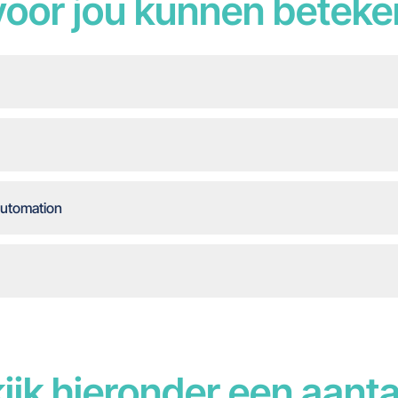
oor jou kunnen betek
Automation
ijk hieronder een aanta