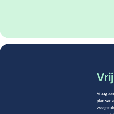
Vri
Vraag een 
plan van a
vraagstuk