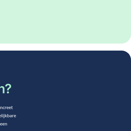
en?
oncreet
elijkbare
 een