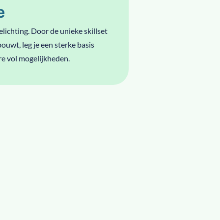
e
elichting. Door de unieke skillset
ouwt, leg je een sterke basis
re vol mogelijkheden.