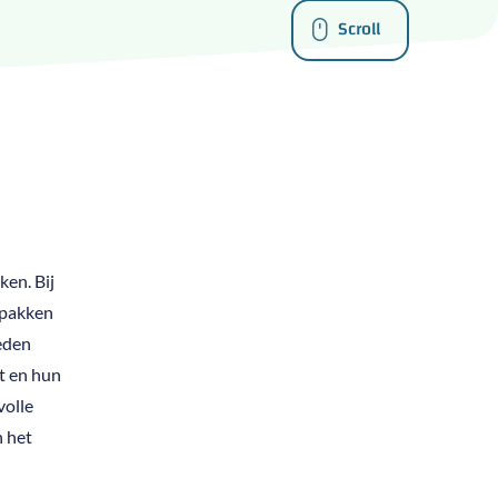
Scroll
en. Bij
 pakken
eden
t en hun
volle
n het