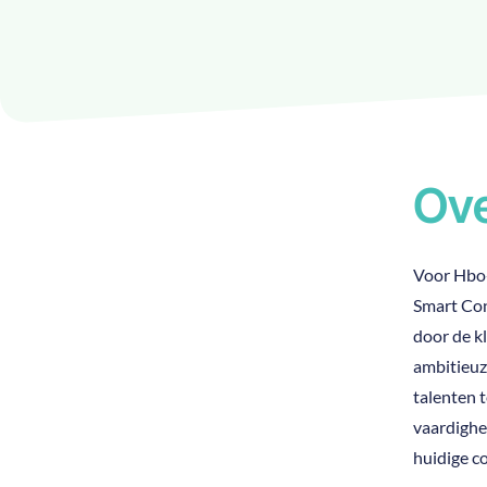
Ove
Voor Hbo-
Smart Con
door de k
ambitieuz
talenten 
vaardighe
huidige c