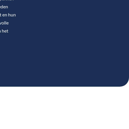
eden
t en hun
volle
n het