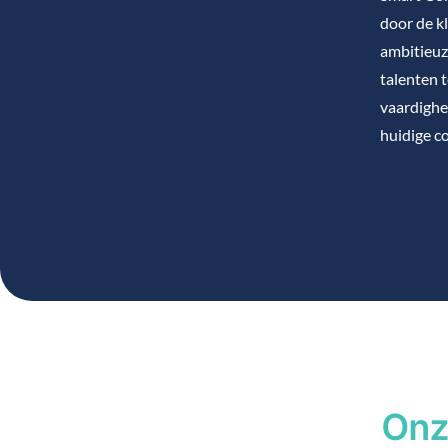
door de k
ambitieuz
talenten 
vaardighe
huidige c
Onz