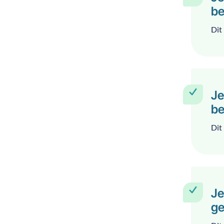
be
Dit 
Je
be
Dit 
Je
ge