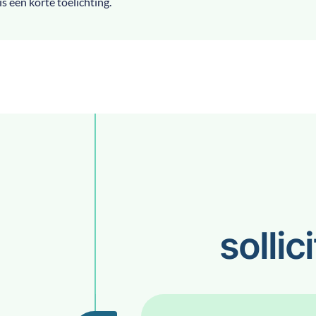
is een korte toelichting.
sollic