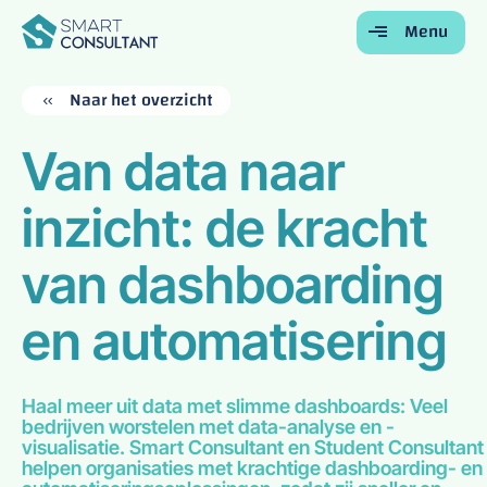
Menu
Terug
Terug
Terug
Terug
Terug
Naar het overzicht
Home
Van data naar
Voor Bedrijven
inzicht: de kracht
Voor Studenten
Onze Diensten
van dashboarding
Over Ons
en automatisering
Contact
Haal meer uit data met slimme dashboards: Veel
bedrijven worstelen met data-analyse en -
visualisatie. Smart Consultant en Student Consultant
helpen organisaties met krachtige dashboarding- en