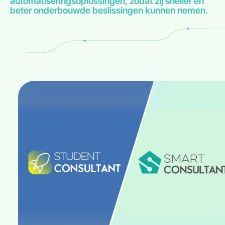
automatiseringsoplossingen, zodat zij sneller en
beter onderbouwde beslissingen kunnen nemen.