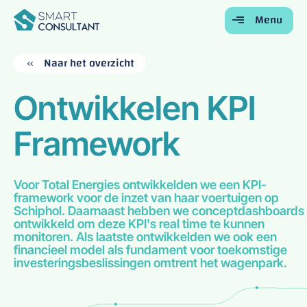
Menu
Terug
Terug
Terug
Terug
Terug
Naar het overzicht
Home
Ontwikkelen KPI
Voor Bedrijven
Framework
Voor Studenten
Onze Diensten
Over Ons
Voor Total Energies ontwikkelden we een KPI-
framework voor de inzet van haar voertuigen op
Contact
Schiphol. Daarnaast hebben we conceptdashboards
ontwikkeld om deze KPI's real time te kunnen
monitoren. Als laatste ontwikkelden we ook een
financieel model als fundament voor toekomstige
investeringsbeslissingen omtrent het wagenpark.