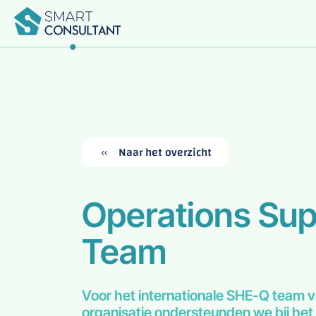
Terug
Terug
Terug
Terug
Terug
Home
Voor Bedrijven
Voor Studenten
Naar het overzicht
Onze Diensten
Over Ons
Operations Su
Contact
Team
Voor het internationale SHE-Q team v
organisatie ondersteunden we bij het