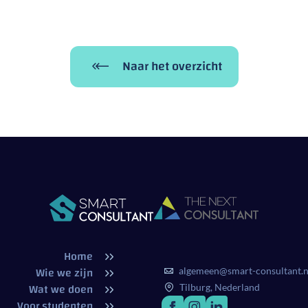
Naar het overzicht
Home
Wie we zijn
algemeen@smart-consultant.n
Wat we doen
Tilburg, Nederland
Voor studenten