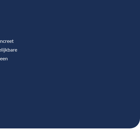
oncreet
elijkbare
 een