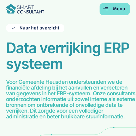
Menu
Terug
Terug
Terug
Terug
Terug
Naar het overzicht
Home
Data verrijking ERP
Voor Bedrijven
systeem
Voor Studenten
Onze Diensten
Over Ons
Voor Gemeente Heusden ondersteunden we de
financiële afdeling bij het aanvullen en verbeteren
Contact
van gegevens in het ERP-systeem. Onze consultants
onderzochten informatie uit zowel interne als externe
bronnen om ontbrekende of onvolledige data te
verrijken. Dit zorgde voor een vollediger
administratie en beter bruikbare stuurinformatie.