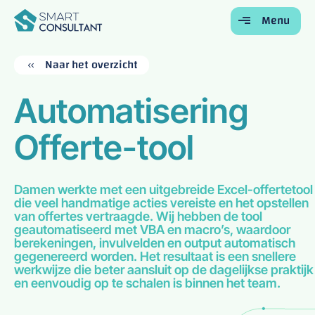
Menu
Terug
Terug
Terug
Terug
Terug
Naar het overzicht
Home
Automatisering
Voor Bedrijven
Offerte-tool
Voor Studenten
Onze Diensten
Over Ons
Damen werkte met een uitgebreide Excel-offertetool
die veel handmatige acties vereiste en het opstellen
Contact
van offertes vertraagde. Wij hebben de tool
geautomatiseerd met VBA en macro’s, waardoor
berekeningen, invulvelden en output automatisch
gegenereerd worden. Het resultaat is een snellere
werkwijze die beter aansluit op de dagelijkse praktijk
en eenvoudig op te schalen is binnen het team.