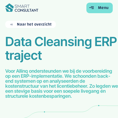
Menu
Terug
Terug
Terug
Terug
Terug
Naar het overzicht
Home
Data Cleansing ERP
Voor Bedrijven
traject
Voor Studenten
Onze Diensten
Over Ons
Voor Allinq ondersteunden we bij de voorbereiding
op een ERP-implementatie. We schoonden back-
Contact
end systemen op en analyseerden de
kostenstructuur van het licentiebeheer. Zo legden we
een stevige basis voor een soepele livegang én
structurele kostenbesparingen.